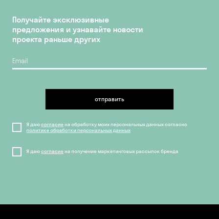
Получайте эксклюзивные
предложения и узнавайте новости
проекта раньше других
отправить
Я даю
согласие
на обработку моих персональных данных согласно
политике обработки персональных данных
Я даю
согласие
на получение маркетинговых рассылок бренда