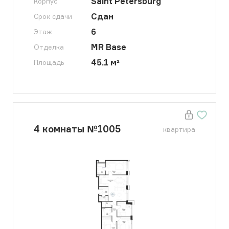
Saint Petersburg
Корпус
Сдан
Срок сдачи
6
Этаж
MR Base
Отделка
45.1
м²
Площадь
4
комнаты
№
1005
квартира