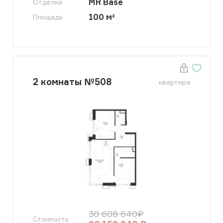
MR Base
Отделка
100
м²
Площадь
2
комнаты
№
508
квартира
30 608 640
₽
Стоимость