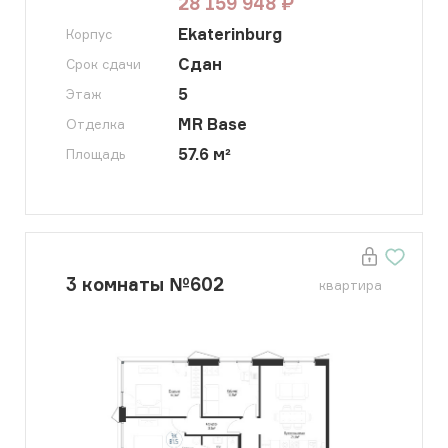
28 159 948
₽
Ekaterinburg
Корпус
Сдан
Срок сдачи
5
Этаж
MR Base
Отделка
57.6
м²
Площадь
3
комнаты
№
602
квартира