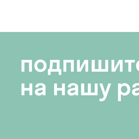
подпишит
на нашу р