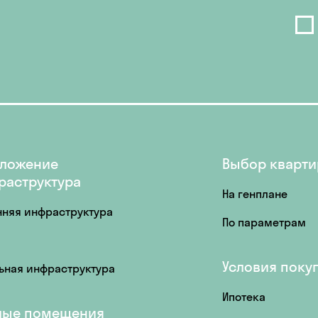
ложение
Выбор кварт
раструктура
На генплане
нняя инфраструктура
По параметрам
Условия поку
ьная инфраструктура
Ипотека
лые помещения