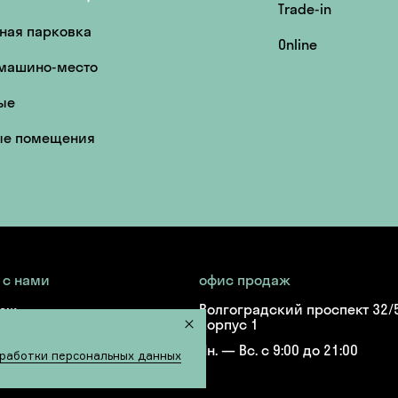
Trade-in
ная парковка
Online
 машино-место
ые
ые помещения
 с нами
офис продаж
Волгоградский проспект 32/5
даж
корпус 1
21-17-51
Пн. — Вс. с 9:00 до 21:00
roup.ru
работки персональных данных