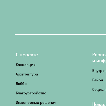
О проекте
Распо
и инф
Концепция
Внутре
Архитектура
Район
Лобби
Социал
Благоустройство
Инженерные решения
Нежи