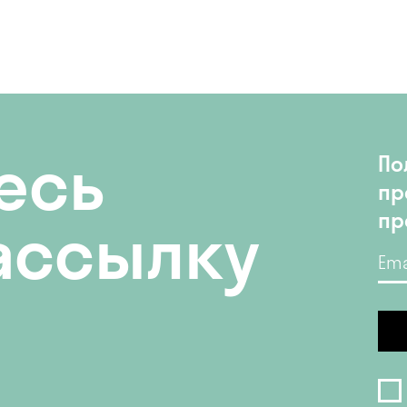
есь
По
пр
пр
ассылку