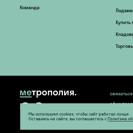
Команда
Подзем
Купить
Кладов
Торгов
связаться
офис про
follow
me.
+7 (495) 0
Мы используем cookies, чтобы сайт работал лучше.
info@mr-g
Оставаясь на сайте, вы соглашаетесь с
Политика об